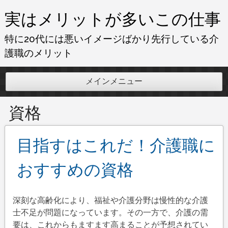
コ
実はメリットが多いこの仕事
ン
テ
特に20代には悪いイメージばかり先行している介
ン
護職のメリット
ツ
へ
メインメニュー
ス
キ
資格
ッ
プ
目指すはこれだ！介護職に
おすすめの資格
深刻な高齢化により、福祉や介護分野は慢性的な介護
士不足が問題になっています。その一方で、介護の需
要は、これからもますます高まることが予想されてい